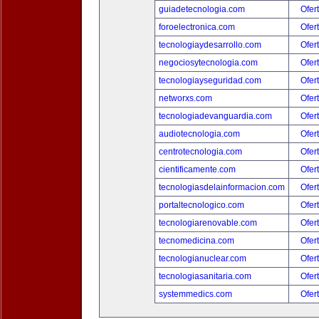
guiadetecnologia.com
Ofer
foroelectronica.com
Ofer
tecnologiaydesarrollo.com
Ofer
negociosytecnologia.com
Ofer
tecnologiayseguridad.com
Ofer
networxs.com
Ofer
tecnologiadevanguardia.com
Ofer
audiotecnologia.com
Ofer
centrotecnologia.com
Ofer
cientificamente.com
Ofer
tecnologiasdelainformacion.com
Ofer
portaltecnologico.com
Ofer
tecnologiarenovable.com
Ofer
tecnomedicina.com
Ofer
tecnologianuclear.com
Ofer
tecnologiasanitaria.com
Ofer
systemmedics.com
Ofer