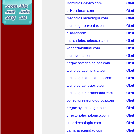
DominiosMexico.com
Ofer
e-Honduras.com
Ofer
NegociosTecnologia.com
Ofer
tecnologiaenventas.com
Ofer
e-radar.com
Ofer
mercadotecnologico.com
Ofer
vendedorvirtual.com
Ofer
tecnoventa.com
Ofer
negociostecnologicos.com
Ofer
tecnologiacomercial.com
Ofer
tecnologiasindustriales.com
Ofer
tecnologiaynegocio.com
Ofer
tecnologiainternacional.com
Ofer
consultorestecnologicos.com
Ofer
negocioytecnologia.com
Ofer
directoriotecnologico.com
Ofer
supertecnologia.com
Ofer
camaraseguridad.com
Ofer