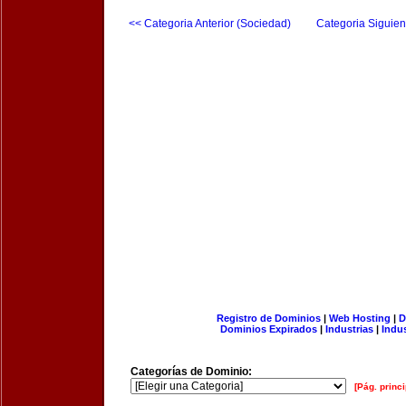
<< Categoria Anterior (Sociedad)
Categoria Siguien
Registro de Dominios
|
Web Hosting
|
D
Dominios Expirados
|
Industrias
|
Indu
Categorías de Dominio:
[Pág. princi