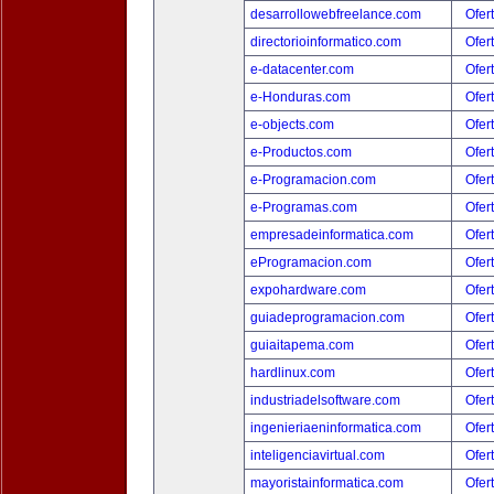
desarrollowebfreelance.com
Ofer
directorioinformatico.com
Ofer
e-datacenter.com
Ofer
e-Honduras.com
Ofer
e-objects.com
Ofer
e-Productos.com
Ofer
e-Programacion.com
Ofer
e-Programas.com
Ofer
empresadeinformatica.com
Ofer
eProgramacion.com
Ofer
expohardware.com
Ofer
guiadeprogramacion.com
Ofer
guiaitapema.com
Ofer
hardlinux.com
Ofer
industriadelsoftware.com
Ofer
ingenieriaeninformatica.com
Ofer
inteligenciavirtual.com
Ofer
mayoristainformatica.com
Ofer