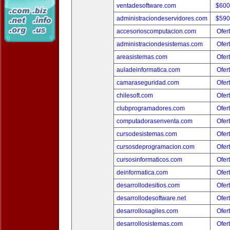
ventadesoftware.com
$600
administraciondeservidores.com
$590
accesorioscomputacion.com
Ofer
administraciondesistemas.com
Ofer
areasistemas.com
Ofer
auladeinformatica.com
Ofer
camaraseguridad.com
Ofer
chilesoft.com
Ofer
clubprogramadores.com
Ofer
computadorasenventa.com
Ofer
cursodesistemas.com
Ofer
cursosdeprogramacion.com
Ofer
cursosinformaticos.com
Ofer
deinformatica.com
Ofer
desarrollodesitios.com
Ofer
desarrollodesoftware.net
Ofer
desarrollosagiles.com
Ofer
desarrollosistemas.com
Ofer