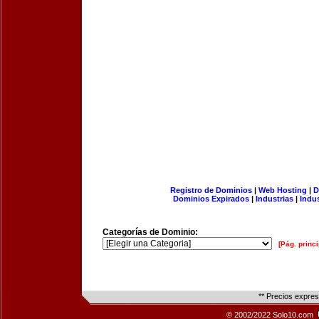
Registro de Dominios
|
Web Hosting
|
D
Dominios Expirados
|
Industrias
|
Indu
Categorías de Dominio:
[Pág. princi
** Precios expre
© 2002/2022 Solo10.com