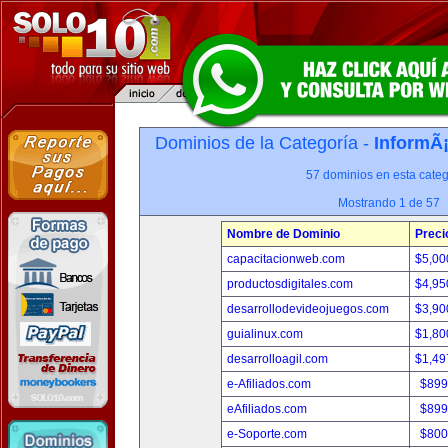
Dominios de la Categoría -
InformÃ¡
57 dominios en esta categ
Mostrando 1 de 57
Nombre de Dominio
Preci
capacitacionweb.com
$5,00
productosdigitales.com
$4,95
desarrollodevideojuegos.com
$3,90
guialinux.com
$1,80
desarrolloagil.com
$1,49
e-Afiliados.com
$899
eAfiliados.com
$899
e-Soporte.com
$800