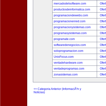
mercadodelsoftware.com
Ofer
productosdeinformatica.com
Ofer
programaciondewebs.com
Ofer
programacionenred.com
Ofer
programacionysistemas.com
Ofer
programasysistemas.com
Ofer
programate.com
Ofer
softwaredenegocios.com
Ofer
soloprogramacion.com
Ofer
UnixFocus.com
Ofer
ventadehardware.com
Ofer
ventadeprogramas.com
Ofer
zonasistemas.com
Ofer
<< Categoria Anterior (InformaciÃ³n y
Noticias)