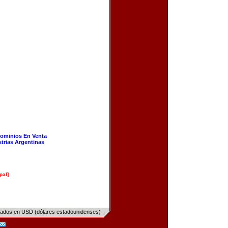
ominios En Venta
strias Argentinas
pal]
sados en USD (dólares estadounidenses)