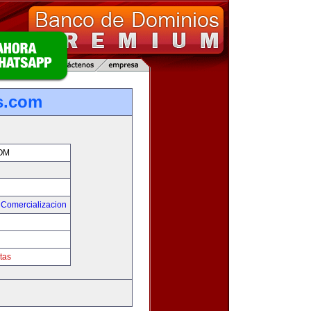
s.com
OM
 Comercializacion
tas