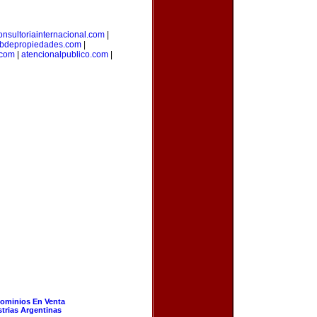
onsultoriainternacional.com
|
bdepropiedades.com
|
.com
|
atencionalpublico.com
|
ominios En Venta
strias Argentinas