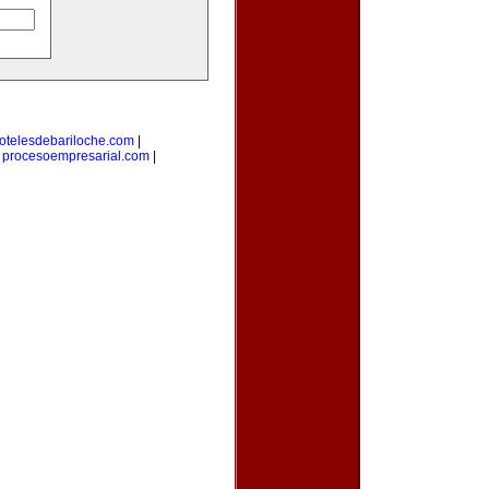
otelesdebariloche.com
|
|
procesoempresarial.com
|