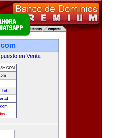
.com
 puesto en Venta
USA.COM
com
edad
erta!
.com
tas