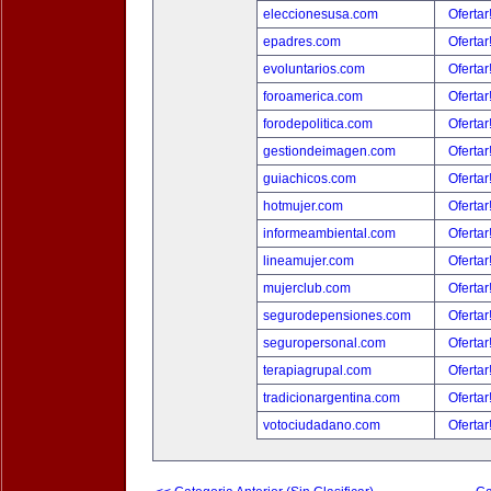
eleccionesusa.com
Ofertar
epadres.com
Ofertar
evoluntarios.com
Ofertar
foroamerica.com
Ofertar
forodepolitica.com
Ofertar
gestiondeimagen.com
Ofertar
guiachicos.com
Ofertar
hotmujer.com
Ofertar
informeambiental.com
Ofertar
lineamujer.com
Ofertar
mujerclub.com
Ofertar
segurodepensiones.com
Ofertar
seguropersonal.com
Ofertar
terapiagrupal.com
Ofertar
tradicionargentina.com
Ofertar
votociudadano.com
Ofertar