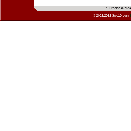
** Precios expre
© 2002/2022 Solo10.com