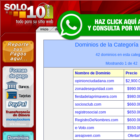
Dominios de la Categoría
42 dominios en esta categ
Mostrando 1 de 42
Nombre de Dominio
Precio
opinionciudadana.com
$2,900.
zonadeseguridad.com
$990.0
fiestadelaprimavera.com
$980.0
sociosclub.com
$660.0
registrosocial.com
$650.0
RegistroDeNombres.com
$600.0
e-Voto.com
$550.0
areajoven.com
Ofertar